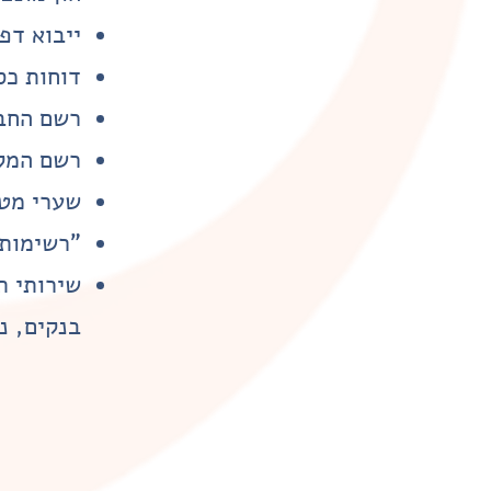
ייבוא דפ
דוחות כס
רשם החב
רשם המק
שערי מט
"רשימות 
שיר
ותי ת
בנקים,
נ